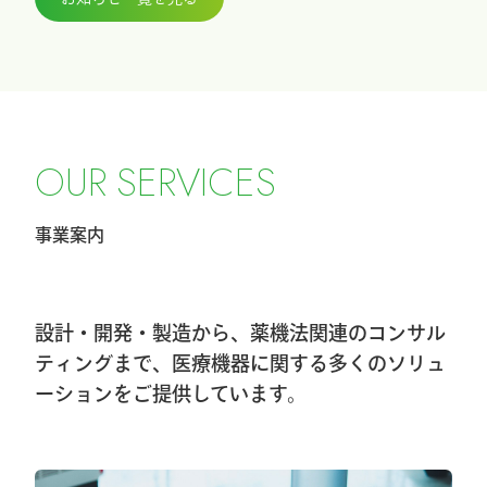
2026.3.27
『ICHI-FIXATORシステム』パラレルガイ
ド運用変更のお知らせ
2026.2.27
令和8年4月1日希望小売価格改定のお知ら
O
U
R
S
E
R
V
I
C
E
S
せ
事業案内
2026.2.20
第40回東日本手外科研究会に出展及びハ
ンズオンセミナー開催しました
設計・開発・製造から、薬機法関連のコンサル
2026.1.8
ティングまで、医療機器に関する多くのソリュ
ーションをご提供しています。
第40回東日本手外科研究会出展＆ハンズ
オンセミナー告知
2026.1.7