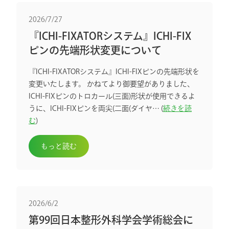
2026/7/27
『ICHI-FIXATORシステム』ICHI-FIX
ピンの先端形状変更について
『ICHI-FIXATORシステム』ICHI-FIXピンの先端形状を
変更いたします。 かねてより御要望がありました、
ICHI-FIXピンのトロカール(三面)形状が使用できるよ
うに、ICHI-FIXピンを両尖(二面(ダイヤ… (
続きを読
む
)
もっと読む
2026/6/2
第99回日本整形外科学会学術総会に