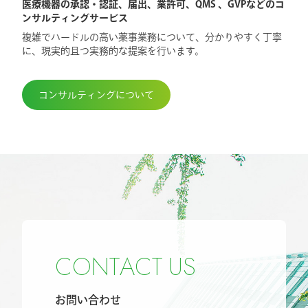
医療機器の承認・認証、届出、業許可、QMS 、GVPなどのコ
ンサルティングサービス
複雑でハードルの高い薬事業務について、分かりやすく丁寧
に、現実的且つ実務的な提案を行います。
コンサルティングについて
C
O
N
T
A
C
T
U
S
お問い合わせ