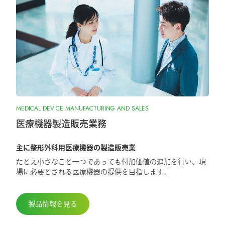
大阪物流センター開設(移転)のお知らせ
2026.1.7
『SurgiGear1.0システム』の販売終了のお
知らせ
2025.10.28
MEDICAL DEVICE MANUFACTURING AND SALES
『ORIONフィンガージョイント』承認取
得しました
医療機器製造販売業務
主に整形外科用医療機器の製造販売業
2025.5.29
たとえ小さなこと一つであっても付加価値の追加を行い、現
第98回日本整形外科学会学術総会に出展
場に必要とされる医療機器の提供を目指します。
しました
製品情報を見る