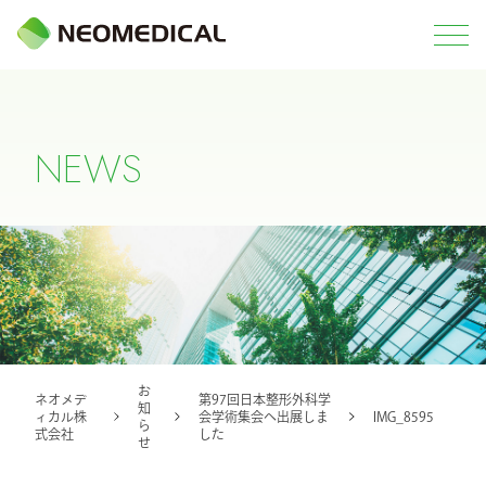
N
E
W
S
お
ネオメデ
第97回日本整形外科学
知
ィカル株
会学術集会へ出展しま
IMG_8595
ら
式会社
した
せ