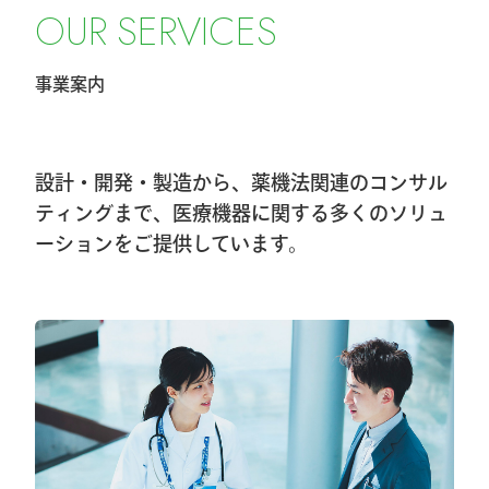
令和8年4月1日希望小売価格改定のお知ら
O
U
R
S
E
R
V
I
C
E
S
せ
事業案内
2026.2.20
第40回東日本手外科研究会に出展及びハ
ンズオンセミナー開催しました
設計・開発・製造から、薬機法関連のコンサル
2026.1.8
ティングまで、医療機器に関する多くのソリュ
ーションをご提供しています。
第40回東日本手外科研究会出展＆ハンズ
オンセミナー告知
2026.1.7
大阪物流センター開設(移転)のお知らせ
2026.1.7
『SurgiGear1.0システム』の販売終了のお
知らせ