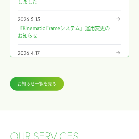
しました
2026.5.15
『Kinematic Frameシステム』運用変更の
お知らせ
2026.4.17
『第69回日本手外科学会学術集会』に展
示しました
お知らせ一覧を見る
2026.3.27
『ICHI-FIXATORシステム』パラレルガイ
ド運用変更のお知らせ
2026.2.27
令和8年4月1日希望小売価格改定のお知ら
O
U
R
S
E
R
V
I
C
E
S
せ