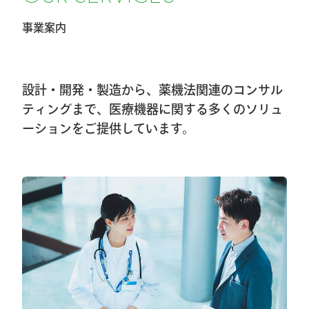
事業案内
2026.2.20
第40回東日本手外科研究会に出展及びハ
ンズオンセミナー開催しました
設計・開発・製造から、薬機法関連のコンサル
2026.1.8
ティングまで、医療機器に関する多くのソリュ
ーションをご提供しています。
第40回東日本手外科研究会出展＆ハンズ
オンセミナー告知
2026.1.7
大阪物流センター開設(移転)のお知らせ
2026.1.7
『SurgiGear1.0システム』の販売終了のお
知らせ