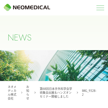
N
E
W
S
ネオメ
お
第68回日本手外科学会学
ディカ
知
IMG_9328-
術集会出展＆ハンズオン
ル株式
ら
2
セミナー開催しました
会社
せ