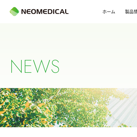
ホーム
製品
N
E
W
S