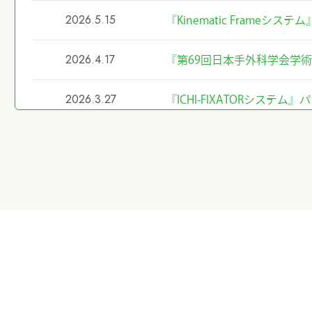
2026.5.15
『Kinematic Frameシ
2026.4.17
『第69回日本手外科学会学
2026.3.27
『ICHI-FIXATORシス
2026.2.27
令和8年4月1日希望小売価
2026.2.20
第40回東日本手外科研究会
た
2026.1.8
第40回東日本手外科研究会
2026.1.7
大阪物流センター開設(移転)