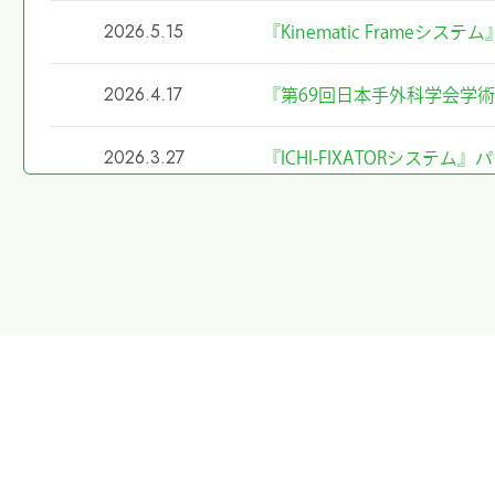
2026.5.15
『Kinematic Frameシ
2026.4.17
『第69回日本手外科学会学
2026.3.27
『ICHI-FIXATORシス
2026.2.27
令和8年4月1日希望小売価
2026.2.20
第40回東日本手外科研究会
た
2026.1.8
第40回東日本手外科研究会
2026.1.7
大阪物流センター開設(移転)