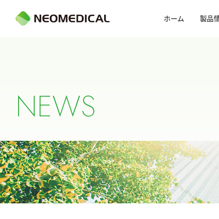
ホーム
製品
N
E
W
S