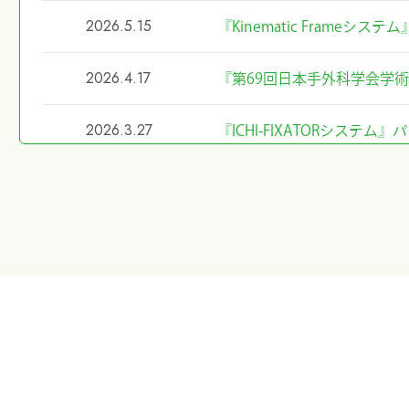
2026.5.15
『Kinematic Frameシ
2026.4.17
『第69回日本手外科学会学
2026.3.27
『ICHI-FIXATORシス
2026.2.27
令和8年4月1日希望小売価
2026.2.20
第40回東日本手外科研究会
た
2026.1.8
第40回東日本手外科研究会
2026.1.7
大阪物流センター開設(移転)