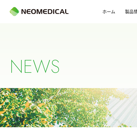
ホーム
製品
N
E
W
S