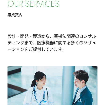
O
U
R
S
E
R
V
I
C
E
S
せ
事業案内
2026.2.20
第40回東日本手外科研究会に出展及びハ
ンズオンセミナー開催しました
設計・開発・製造から、薬機法関連のコンサル
2026.1.8
ティングまで、医療機器に関する多くのソリュ
ーションをご提供しています。
第40回東日本手外科研究会出展＆ハンズ
オンセミナー告知
2026.1.7
大阪物流センター開設(移転)のお知らせ
2026.1.7
『SurgiGear1.0システム』の販売終了のお
知らせ