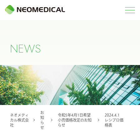
N
E
W
S
お
ネオメディ
令和5年4月1日希望
2024.4.1
知
カル株式会
小売価格改定のお知
レシプロ価
ら
社
らせ
格表
せ