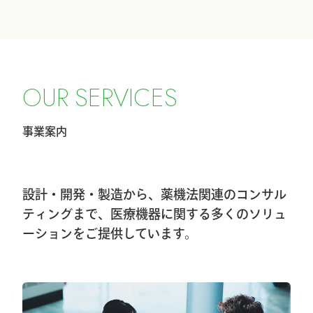
『ICHI-FIXATORシステム』パラレルガイ
ド運用変更のお知らせ
2026.2.27
令和8年4月1日希望小売価格改定のお知ら
O
U
R
S
E
R
V
I
C
E
S
せ
事業案内
2026.2.20
第40回東日本手外科研究会に出展及びハ
ンズオンセミナー開催しました
設計・開発・製造から、薬機法関連のコンサル
2026.1.8
ティングまで、医療機器に関する多くのソリュ
ーションをご提供しています。
第40回東日本手外科研究会出展＆ハンズ
オンセミナー告知
2026.1.7
大阪物流センター開設(移転)のお知らせ