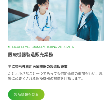
2026.1.7
『SurgiGear1.0システム』の販売終了のお
知らせ
2025.10.28
MEDICAL DEVICE MANUFACTURING AND SALES
『ORIONフィンガージョイント』承認取
得しました
医療機器製造販売業務
主に整形外科用医療機器の製造販売業
2025.5.29
たとえ小さなこと一つであっても付加価値の追加を行い、現
第98回日本整形外科学会学術総会に出展
場に必要とされる医療機器の提供を目指します。
しました
製品情報を見る