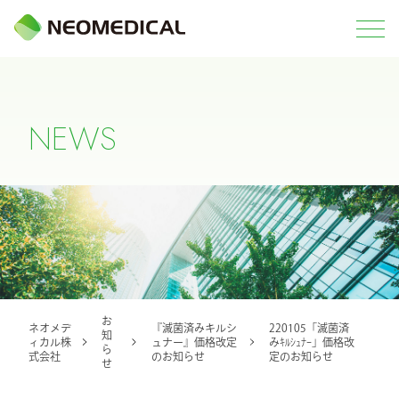
N
E
W
S
お
ネオメデ
『滅菌済みキルシ
220105「滅菌済
知
ィカル株
ュナー』価格改定
みｷﾙｼｭﾅｰ」価格改
ら
式会社
のお知らせ
定のお知らせ
せ