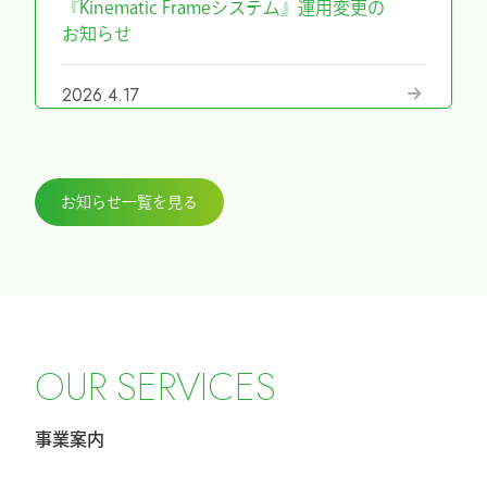
『Kinematic Frameシステム』運用変更の
お知らせ
2026.4.17
『第69回日本手外科学会学術集会』に展
示しました
お知らせ一覧を見る
2026.3.27
『ICHI-FIXATORシステム』パラレルガイ
ド運用変更のお知らせ
2026.2.27
令和8年4月1日希望小売価格改定のお知ら
O
U
R
S
E
R
V
I
C
E
S
せ
事業案内
2026.2.20
第40回東日本手外科研究会に出展及びハ