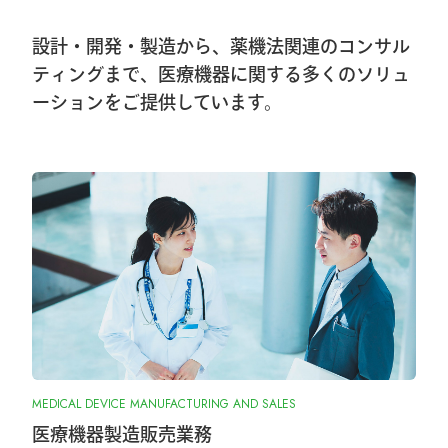
ンズオンセミナー開催しました
設計・開発・製造から、薬機法関連のコンサル
2026.1.8
ティングまで、医療機器に関する多くのソリュ
ーションをご提供しています。
第40回東日本手外科研究会出展＆ハンズ
オンセミナー告知
2026.1.7
大阪物流センター開設(移転)のお知らせ
2026.1.7
『SurgiGear1.0システム』の販売終了のお
知らせ
2025.10.28
MEDICAL DEVICE MANUFACTURING AND SALES
『ORIONフィンガージョイント』承認取
得しました
医療機器製造販売業務