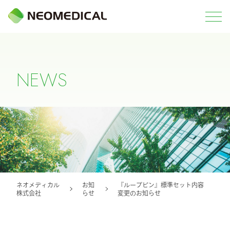
N
E
W
S
ネオメディカル
お知
『ループピン』標準セット内容
株式会社
らせ
変更のお知らせ