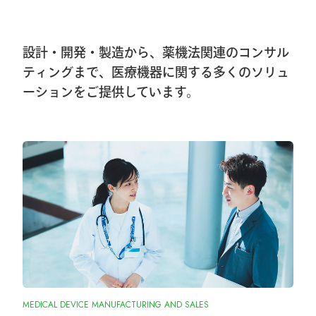
第40回東日本手外科研究会に出展及びハ
ンズオンセミナー開催しました
設計・開発・製造から、薬機法関連のコンサル
2026.1.8
ティングまで、医療機器に関する多くのソリュ
ーションをご提供しています。
第40回東日本手外科研究会出展＆ハンズ
オンセミナー告知
2026.1.7
大阪物流センター開設(移転)のお知らせ
2026.1.7
『SurgiGear1.0システム』の販売終了のお
知らせ
2025.10.28
MEDICAL DEVICE MANUFACTURING AND SALES
『ORIONフィンガージョイント』承認取