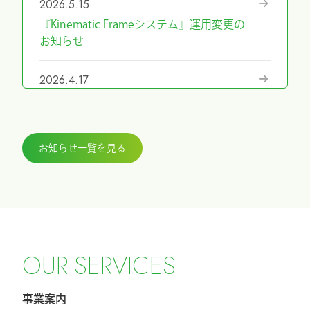
2026.5.15
『Kinematic Frameシステム』運用変更の
お知らせ
2026.4.17
『第69回日本手外科学会学術集会』に展
示しました
お知らせ一覧を見る
2026.3.27
『ICHI-FIXATORシステム』パラレルガイ
ド運用変更のお知らせ
2026.2.27
令和8年4月1日希望小売価格改定のお知ら
O
U
R
S
E
R
V
I
C
E
S
せ
事業案内
2026.2.20