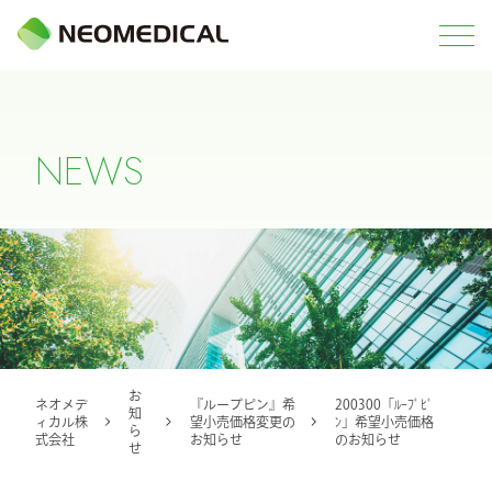
N
E
W
S
お
ネオメデ
『ループピン』希
200300「ﾙｰﾌﾟﾋﾟ
知
ィカル株
望小売価格変更の
ﾝ」希望小売価格
ら
式会社
お知らせ
のお知らせ
せ