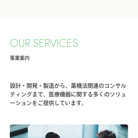
『ICHI-FIXATORシステム』パラレルガイ
ド運用変更のお知らせ
2026.2.27
令和8年4月1日希望小売価格改定のお知ら
O
U
R
S
E
R
V
I
C
E
S
せ
事業案内
2026.2.20
第40回東日本手外科研究会に出展及びハ
ンズオンセミナー開催しました
設計・開発・製造から、薬機法関連のコンサル
2026.1.8
ティングまで、医療機器に関する多くのソリュ
ーションをご提供しています。
第40回東日本手外科研究会出展＆ハンズ
オンセミナー告知
2026.1.7
大阪物流センター開設(移転)のお知らせ