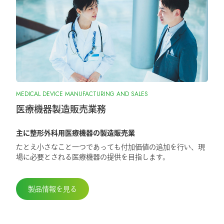
2026.1.7
『SurgiGear1.0システム』の販売終了のお
知らせ
2025.10.28
MEDICAL DEVICE MANUFACTURING AND SALES
『ORIONフィンガージョイント』承認取
得しました
医療機器製造販売業務
主に整形外科用医療機器の製造販売業
2025.5.29
たとえ小さなこと一つであっても付加価値の追加を行い、現
第98回日本整形外科学会学術総会に出展
場に必要とされる医療機器の提供を目指します。
しました
製品情報を見る