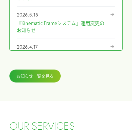
2026.5.15
『Kinematic Frameシステム』運用変更の
お知らせ
2026.4.17
『第69回日本手外科学会学術集会』に展
示しました
お知らせ一覧を見る
2026.3.27
『ICHI-FIXATORシステム』パラレルガイ
ド運用変更のお知らせ
2026.2.27
令和8年4月1日希望小売価格改定のお知ら
O
U
R
S
E
R
V
I
C
E
S
せ