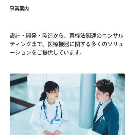
事業案内
2026.2.20
第40回東日本手外科研究会に出展及びハ
ンズオンセミナー開催しました
設計・開発・製造から、薬機法関連のコンサル
2026.1.8
ティングまで、医療機器に関する多くのソリュ
ーションをご提供しています。
第40回東日本手外科研究会出展＆ハンズ
オンセミナー告知
2026.1.7
大阪物流センター開設(移転)のお知らせ
2026.1.7
『SurgiGear1.0システム』の販売終了のお
知らせ