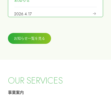
お知らせ
2026.4.17
『第69回日本手外科学会学術集会』に展
示しました
お知らせ一覧を見る
2026.3.27
『ICHI-FIXATORシステム』パラレルガイ
ド運用変更のお知らせ
2026.2.27
令和8年4月1日希望小売価格改定のお知ら
O
U
R
S
E
R
V
I
C
E
S
せ
事業案内
2026.2.20
第40回東日本手外科研究会に出展及びハ
ンズオンセミナー開催しました