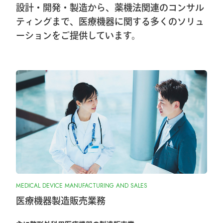
設計・開発・製造から、薬機法関連のコンサル
2026.1.8
ティングまで、医療機器に関する多くのソリュ
ーションをご提供しています。
第40回東日本手外科研究会出展＆ハンズ
オンセミナー告知
2026.1.7
大阪物流センター開設(移転)のお知らせ
2026.1.7
『SurgiGear1.0システム』の販売終了のお
知らせ
2025.10.28
MEDICAL DEVICE MANUFACTURING AND SALES
『ORIONフィンガージョイント』承認取
得しました
医療機器製造販売業務