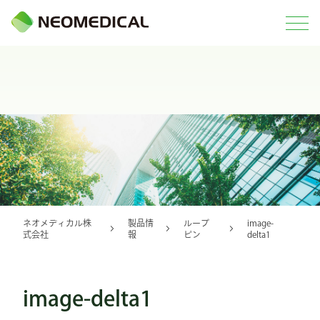
ネオメディカル株
製品情
ループ
image-
式会社
報
ピン
delta1
image-delta1