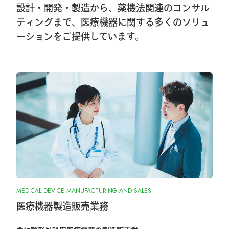
設計・開発・製造から、薬機法関連のコンサル
2026.1.8
ティングまで、医療機器に関する多くのソリュ
ーションをご提供しています。
第40回東日本手外科研究会出展＆ハンズ
オンセミナー告知
2026.1.7
大阪物流センター開設(移転)のお知らせ
2026.1.7
『SurgiGear1.0システム』の販売終了のお
知らせ
2025.10.28
MEDICAL DEVICE MANUFACTURING AND SALES
『ORIONフィンガージョイント』承認取
得しました
医療機器製造販売業務