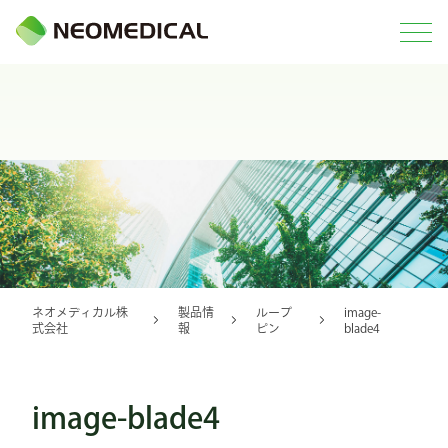
ネオメディカル株
製品情
ループ
image-
式会社
報
ピン
blade4
image-blade4