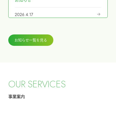
お知らせ
2026.4.17
『第69回日本手外科学会学術集会』に展
示しました
お知らせ一覧を見る
2026.3.27
『ICHI-FIXATORシステム』パラレルガイ
ド運用変更のお知らせ
2026.2.27
令和8年4月1日希望小売価格改定のお知ら
O
U
R
S
E
R
V
I
C
E
S
せ
事業案内
2026.2.20
第40回東日本手外科研究会に出展及びハ
ンズオンセミナー開催しました