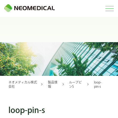
ネオメディカル株式
製品情
ループピ
loop-
会社
報
ンS
pin-s
loop-pin-s