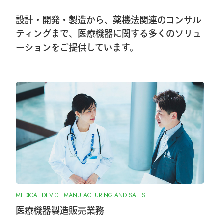
ンズオンセミナー開催しました
設計・開発・製造から、薬機法関連のコンサル
2026.1.8
ティングまで、医療機器に関する多くのソリュ
ーションをご提供しています。
第40回東日本手外科研究会出展＆ハンズ
オンセミナー告知
2026.1.7
大阪物流センター開設(移転)のお知らせ
2026.1.7
『SurgiGear1.0システム』の販売終了のお
知らせ
2025.10.28
MEDICAL DEVICE MANUFACTURING AND SALES
『ORIONフィンガージョイント』承認取
得しました
医療機器製造販売業務