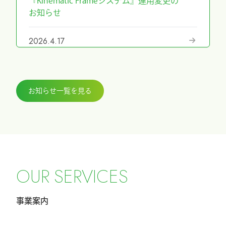
『Kinematic Frameシステム』運用変更の
お知らせ
2026.4.17
『第69回日本手外科学会学術集会』に展
示しました
お知らせ一覧を見る
2026.3.27
『ICHI-FIXATORシステム』パラレルガイ
ド運用変更のお知らせ
2026.2.27
令和8年4月1日希望小売価格改定のお知ら
O
U
R
S
E
R
V
I
C
E
S
せ
事業案内
2026.2.20
第40回東日本手外科研究会に出展及びハ