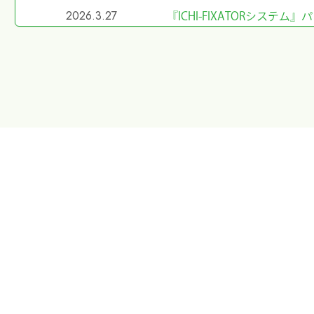
2026.3.27
『ICHI-FIXATORシス
2026.2.27
令和8年4月1日希望小売価
2026.2.20
第40回東日本手外科研究会
た
2026.1.8
第40回東日本手外科研究会
2026.1.7
大阪物流センター開設(移転)
2026.1.7
『SurgiGear1.0システ
2025.10.28
『ORIONフィンガージョイ
2025.5.29
第98回日本整形外科学会学