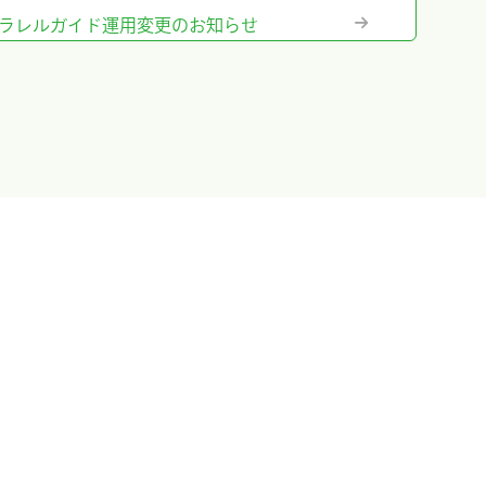
テム』パラレルガイド運用変更のお知らせ
格改定のお知らせ
に出展及びハンズオンセミナー開催しまし
出展＆ハンズオンセミナー告知
のお知らせ
ム』の販売終了のお知らせ
ント』承認取得しました
術総会に出展しました