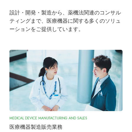
ンズオンセミナー開催しました
設計・開発・製造から、薬機法関連のコンサル
ティングまで、医療機器に関する多くのソリュ
2026.1.8
ーションをご提供しています。
第40回東日本手外科研究会出展＆ハンズ
オンセミナー告知
2026.1.7
大阪物流センター開設(移転)のお知らせ
2026.1.7
『SurgiGear1.0システム』の販売終了の
お知らせ
2025.10.28
MEDICAL DEVICE MANUFACTURING AND SALES
『ORIONフィンガージョイント』承認取
得しました
医療機器製造販売業務