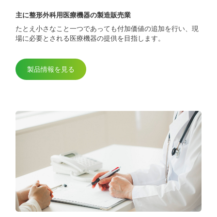
主に整形外科用医療機器の製造販売業
2025.5.29
たとえ小さなこと一つであっても付加価値の追加を行い、現
第98回日本整形外科学会学術総会に出展
場に必要とされる医療機器の提供を目指します。
しました
製品情報を見る