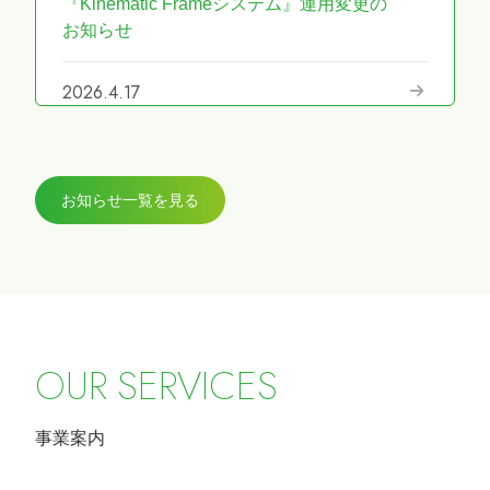
『Kinematic Frameシステム』運用変更の
お知らせ
2026.4.17
『第69回日本手外科学会学術集会』に展
示しました
お知らせ一覧を見る
2026.3.27
『ICHI-FIXATORシステム』パラレルガイ
ド運用変更のお知らせ
2026.2.27
令和8年4月1日希望小売価格改定のお知ら
O
U
R
S
E
R
V
I
C
E
S
せ
事業案内
2026.2.20
第40回東日本手外科研究会に出展及びハ