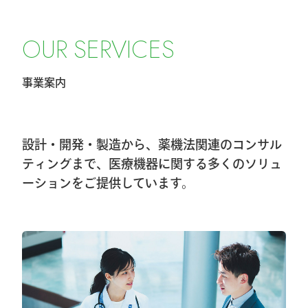
2026.2.27
令和8年4月1日希望小売価格改定のお知ら
O
U
R
S
E
R
V
I
C
E
S
せ
事業案内
2026.2.20
第40回東日本手外科研究会に出展及びハ
ンズオンセミナー開催しました
設計・開発・製造から、薬機法関連のコンサル
2026.1.8
ティングまで、医療機器に関する多くのソリュ
ーションをご提供しています。
第40回東日本手外科研究会出展＆ハンズ
オンセミナー告知
2026.1.7
大阪物流センター開設(移転)のお知らせ
2026.1.7