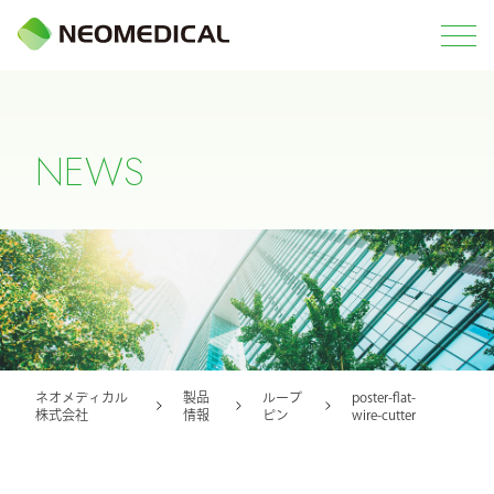
N
E
W
S
ネオメディカル
製品
ループ
poster-flat-
株式会社
情報
ピン
wire-cutter