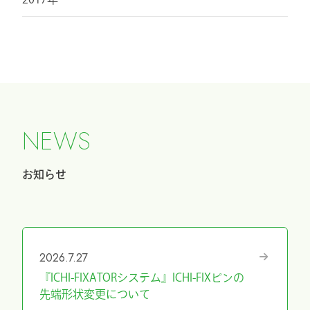
N
E
W
S
お知らせ
2026.7.27
『ICHI-FIXATORシステム』ICHI-FIXピンの
先端形状変更について