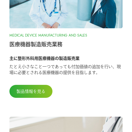
『SurgiGear1.0システム』の販売終了のお
知らせ
2025.10.28
MEDICAL DEVICE MANUFACTURING AND SALES
『ORIONフィンガージョイント』承認取
得しました
医療機器製造販売業務
主に整形外科用医療機器の製造販売業
2025.5.29
たとえ小さなこと一つであっても付加価値の追加を行い、現
第98回日本整形外科学会学術総会に出展
場に必要とされる医療機器の提供を目指します。
しました
製品情報を見る