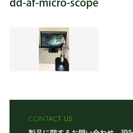
dd-af-micro-scope
CONTACT US