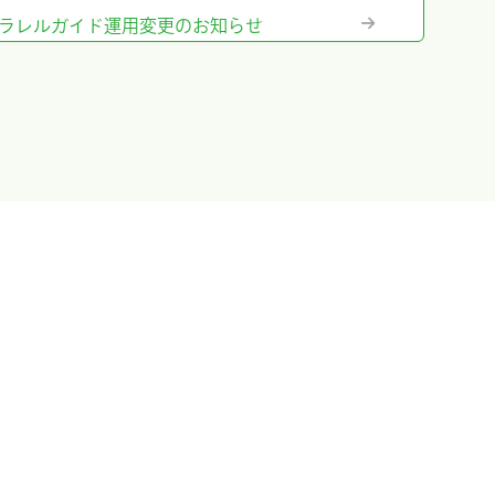
テム』パラレルガイド運用変更のお知らせ
格改定のお知らせ
に出展及びハンズオンセミナー開催しまし
出展＆ハンズオンセミナー告知
のお知らせ
ム』の販売終了のお知らせ
ント』承認取得しました
術総会に出展しました