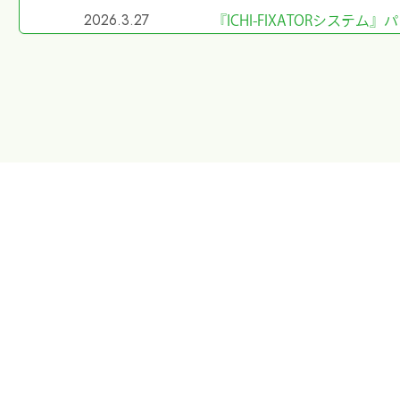
2026.3.27
『ICHI-FIXATORシス
2026.2.27
令和8年4月1日希望小売価
2026.2.20
第40回東日本手外科研究会
た
2026.1.8
第40回東日本手外科研究会
2026.1.7
大阪物流センター開設(移転)
2026.1.7
『SurgiGear1.0システ
2025.10.28
『ORIONフィンガージョイ
2025.5.29
第98回日本整形外科学会学