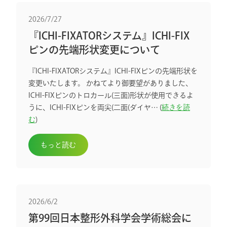
2026/7/27
『ICHI-FIXATORシステム』ICHI-FIX
ピンの先端形状変更について
『ICHI-FIXATORシステム』ICHI-FIXピンの先端形状を
変更いたします。 かねてより御要望がありました、
ICHI-FIXピンのトロカール(三面)形状が使用できるよ
うに、ICHI-FIXピンを両尖(二面(ダイヤ… (
続きを読
む
)
もっと読む
2026/6/2
第99回日本整形外科学会学術総会に