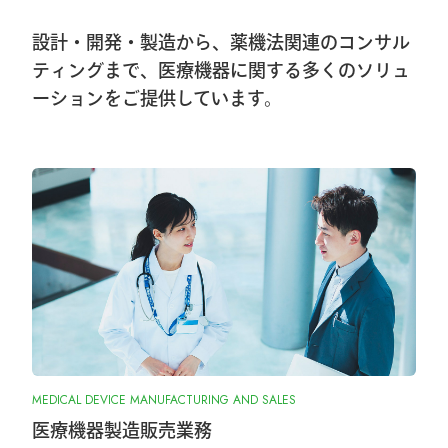
ンズオンセミナー開催しました
設計・開発・製造から、薬機法関連のコンサル
2026.1.8
ティングまで、医療機器に関する多くのソリュ
ーションをご提供しています。
第40回東日本手外科研究会出展＆ハンズ
オンセミナー告知
2026.1.7
大阪物流センター開設(移転)のお知らせ
2026.1.7
『SurgiGear1.0システム』の販売終了のお
知らせ
2025.10.28
MEDICAL DEVICE MANUFACTURING AND SALES
『ORIONフィンガージョイント』承認取
得しました
医療機器製造販売業務