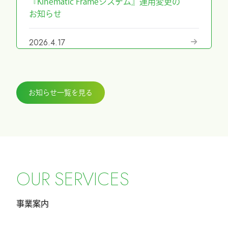
『Kinematic Frameシステム』運用変更の
お知らせ
2026.4.17
『第69回日本手外科学会学術集会』に展
示しました
お知らせ一覧を見る
2026.3.27
『ICHI-FIXATORシステム』パラレルガイ
ド運用変更のお知らせ
2026.2.27
令和8年4月1日希望小売価格改定のお知ら
O
U
R
S
E
R
V
I
C
E
S
せ
事業案内
2026.2.20
第40回東日本手外科研究会に出展及びハ