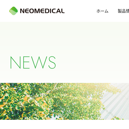
ホーム
製品
N
E
W
S