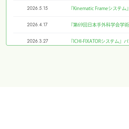
2026.5.15
『Kinematic Frameシ
2026.4.17
『第69回日本手外科学会学
2026.3.27
『ICHI-FIXATORシス
2026.2.27
令和8年4月1日希望小売価
2026.2.20
第40回東日本手外科研究会
た
2026.1.8
第40回東日本手外科研究会
2026.1.7
大阪物流センター開設(移転)