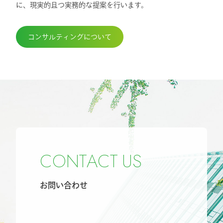
に、現実的且つ実務的な提案を行います。
コンサルティングについて
C
O
N
T
A
C
T
U
S
お問い合わせ