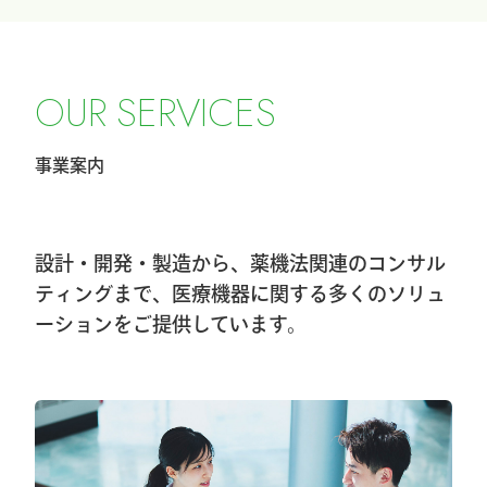
2026.2.27
令和8年4月1日希望小売価格改定のお知ら
O
U
R
S
E
R
V
I
C
E
S
せ
事業案内
2026.2.20
第40回東日本手外科研究会に出展及びハ
ンズオンセミナー開催しました
設計・開発・製造から、薬機法関連のコンサル
2026.1.8
ティングまで、医療機器に関する多くのソリュ
ーションをご提供しています。
第40回東日本手外科研究会出展＆ハンズ
オンセミナー告知
2026.1.7
大阪物流センター開設(移転)のお知らせ