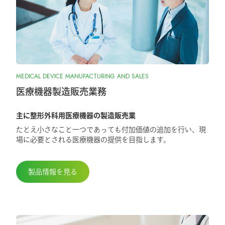
2026.1.7
『SurgiGear1.0システム』の販売終了のお
知らせ
2025.10.28
MEDICAL DEVICE MANUFACTURING AND SALES
『ORIONフィンガージョイント』承認取
得しました
医療機器製造販売業務
主に整形外科用医療機器の製造販売業
2025.5.29
たとえ小さなこと一つであっても付加価値の追加を行い、現
第98回日本整形外科学会学術総会に出展
場に必要とされる医療機器の提供を目指します。
しました
製品情報を見る