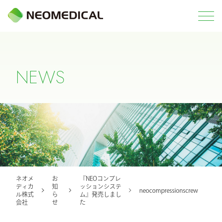
N
E
W
S
ネオメ
お
『NEOコンプレ
ディカ
知
ッションシステ
neocompressionscrew
ル株式
ら
ム』発売しまし
会社
せ
た