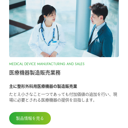
2026.1.7
大阪物流センター開設(移転)のお知らせ
2026.1.7
『SurgiGear1.0システム』の販売終了のお
知らせ
2025.10.28
MEDICAL DEVICE MANUFACTURING AND SALES
『ORIONフィンガージョイント』承認取
得しました
医療機器製造販売業務
主に整形外科用医療機器の製造販売業
2025.5.29
たとえ小さなこと一つであっても付加価値の追加を行い、現
第98回日本整形外科学会学術総会に出展
場に必要とされる医療機器の提供を目指します。
しました
製品情報を見る