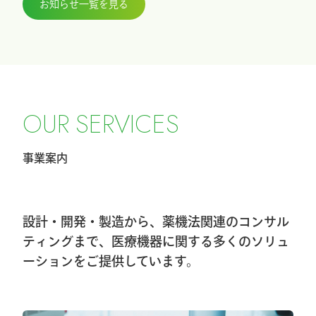
お知らせ一覧を見る
2026.3.27
『ICHI-FIXATORシステム』パラレルガイ
ド運用変更のお知らせ
2026.2.27
令和8年4月1日希望小売価格改定のお知ら
O
U
R
S
E
R
V
I
C
E
S
せ
事業案内
2026.2.20
第40回東日本手外科研究会に出展及びハ
ンズオンセミナー開催しました
設計・開発・製造から、薬機法関連のコンサル
2026.1.8
ティングまで、医療機器に関する多くのソリュ
ーションをご提供しています。
第40回東日本手外科研究会出展＆ハンズ
オンセミナー告知