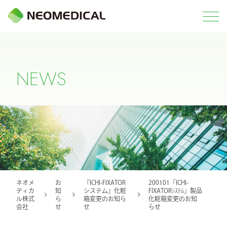
N
E
W
S
ネオメ
お
『ICHI-FIXATOR
200101「ICHI-
ディカ
知
システム』化粧
FIXATORｼｽﾃﾑ」製品
ル株式
ら
箱変更のお知ら
化粧箱変更のお知
会社
せ
せ
らせ