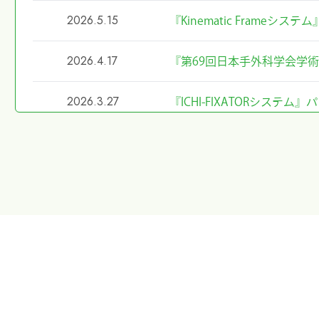
2026.5.15
『Kinematic Frameシ
2026.4.17
『第69回日本手外科学会学
2026.3.27
『ICHI-FIXATORシス
2026.2.27
令和8年4月1日希望小売価
2026.2.20
第40回東日本手外科研究会
た
2026.1.8
第40回東日本手外科研究会
2026.1.7
大阪物流センター開設(移転)