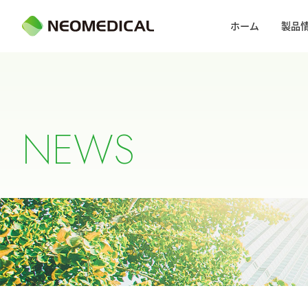
ホーム
製品
N
E
W
S