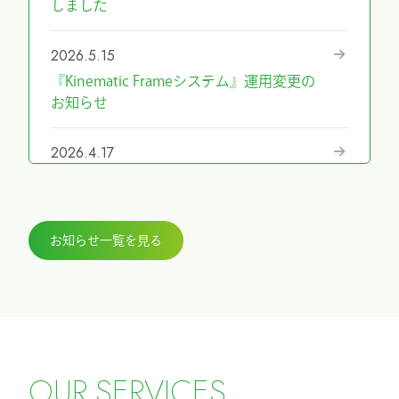
しました
2026.5.15
『Kinematic Frameシステム』運用変更の
お知らせ
2026.4.17
『第69回日本手外科学会学術集会』に展
示しました
お知らせ一覧を見る
2026.3.27
『ICHI-FIXATORシステム』パラレルガイ
ド運用変更のお知らせ
2026.2.27
令和8年4月1日希望小売価格改定のお知ら
O
U
R
S
E
R
V
I
C
E
S
せ