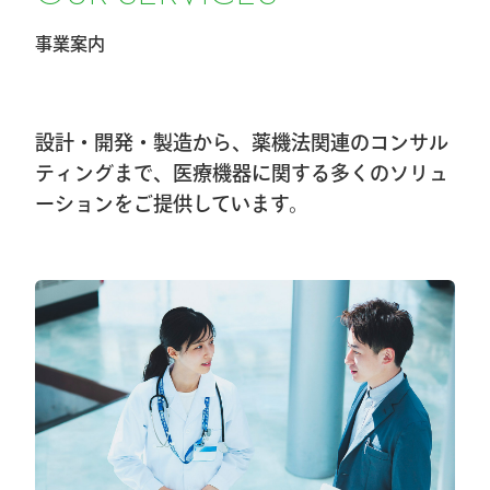
事業案内
2026.2.20
第40回東日本手外科研究会に出展及びハ
ンズオンセミナー開催しました
設計・開発・製造から、薬機法関連のコンサル
2026.1.8
ティングまで、医療機器に関する多くのソリュ
ーションをご提供しています。
第40回東日本手外科研究会出展＆ハンズ
オンセミナー告知
2026.1.7
大阪物流センター開設(移転)のお知らせ
2026.1.7
『SurgiGear1.0システム』の販売終了のお
知らせ