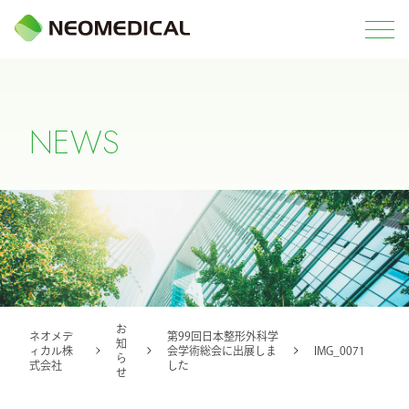
N
E
W
S
お
ネオメデ
第99回日本整形外科学
知
ィカル株
会学術総会に出展しま
IMG_0071
ら
式会社
した
せ