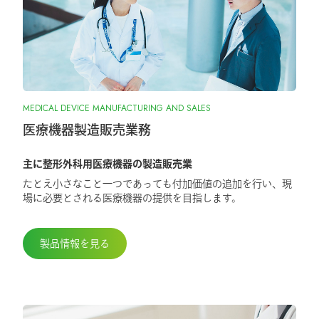
2026.1.7
『SurgiGear1.0システム』の販売終了のお
知らせ
2025.10.28
MEDICAL DEVICE MANUFACTURING AND SALES
『ORIONフィンガージョイント』承認取
得しました
医療機器製造販売業務
主に整形外科用医療機器の製造販売業
2025.5.29
たとえ小さなこと一つであっても付加価値の追加を行い、現
第98回日本整形外科学会学術総会に出展
場に必要とされる医療機器の提供を目指します。
しました
製品情報を見る