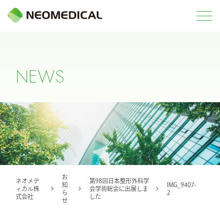
N
E
W
S
お
ネオメデ
第98回日本整形外科学
知
IMG_9407-
ィカル株
会学術総会に出展しま
ら
2
式会社
した
せ