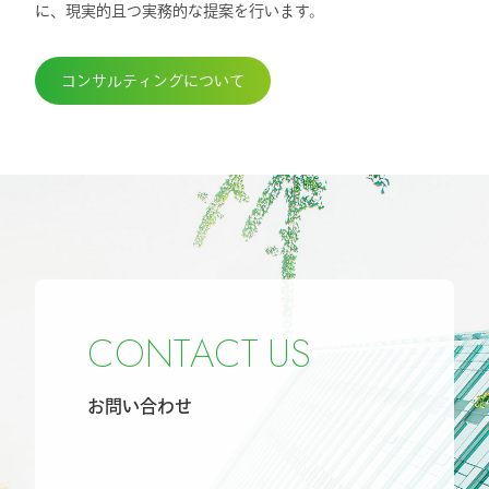
に、現実的且つ実務的な提案を行います。
コンサルティングについて
C
O
N
T
A
C
T
U
S
お問い合わせ