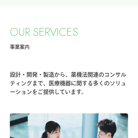
2026.2.27
令和8年4月1日希望小売価格改定のお知ら
O
U
R
S
E
R
V
I
C
E
S
せ
事業案内
2026.2.20
第40回東日本手外科研究会に出展及びハ
ンズオンセミナー開催しました
設計・開発・製造から、薬機法関連のコンサル
2026.1.8
ティングまで、医療機器に関する多くのソリュ
ーションをご提供しています。
第40回東日本手外科研究会出展＆ハンズ
オンセミナー告知
2026.1.7
大阪物流センター開設(移転)のお知らせ