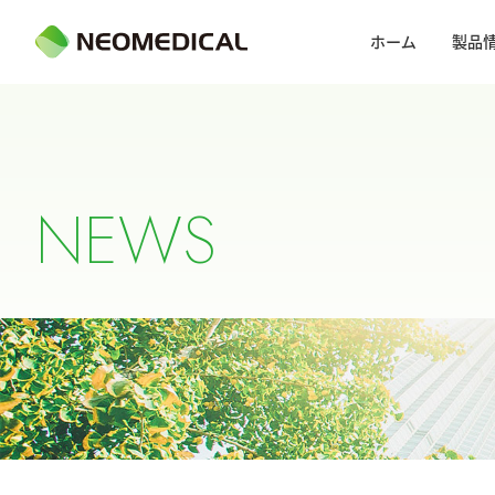
ホーム
製品
N
E
W
S