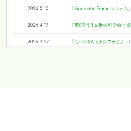
2026.5.15
『Kinematic Frameシ
2026.4.17
『第69回日本手外科学会学
2026.3.27
『ICHI-FIXATORシス
2026.2.27
令和8年4月1日希望小売価
2026.2.20
第40回東日本手外科研究会
た
2026.1.8
第40回東日本手外科研究会
2026.1.7
大阪物流センター開設(移転)